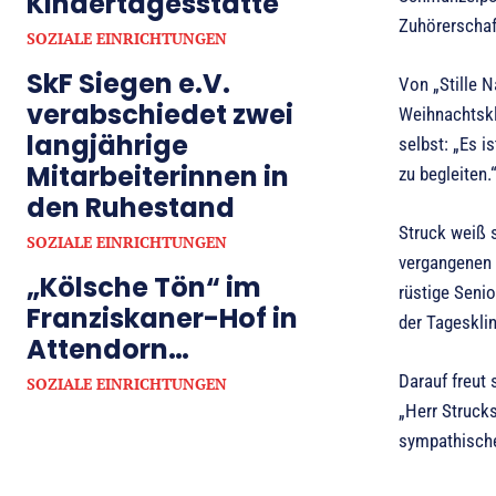
Kindertagesstätte
Zuhörerschaf
SOZIALE EINRICHTUNGEN
SkF Siegen e.V.
Von „Stille 
verabschiedet zwei
Weihnachtskl
langjährige
selbst: „Es 
Mitarbeiterinnen in
zu begleiten.
den Ruhestand
Struck weiß s
SOZIALE EINRICHTUNGEN
vergangenen J
„Kölsche Tön“ im
rüstige Seni
Franziskaner-Hof in
der Tagesklin
Attendorn…
Darauf freut 
SOZIALE EINRICHTUNGEN
„Herr Strucks
sympathischen