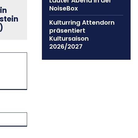
Lauter Abend in der
NoiseBox
in
stein
Kulturring Attendorn
)
präsentiert
Kultursaison
2026/2027
Website: