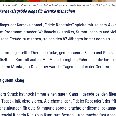
t in der Helios Klinik Attendorn. Seine Ehefrau Margarete begleitet ihn. (Bildrechte: Hel
Karnevalsgröße singt für kranke Menschen
Sänger der Karnevalsband „Fidele Repetaler“ spielte mit seinem Akk
dem Programm standen Weihnachtsklassiker, Stimmungshits und vi
ische Freude zu machen, treiben den 87-Jährigen immer noch an.
zusammengestellte Therapieblöcke, gemeinsames Essen und Ruhezeit
rztliche Kontrollvisiten. Am Abend bringt ein Fahrdienst die hier b
iesem Montag im Dezember war der Tagesablauf in der Geriatrische
t gutem Klang
rg Struck hat noch immer einen guten Klang – gerade bei den ältere
 Tagesklinik absolvieren. Als ehemaliger „Fideler Repetaler“, der fr
anstaltungen für gute Stimmung sorgte, brachte er diesmal bekann
enzial für sein Klinikpublikum zum Besten – und machte fast ander