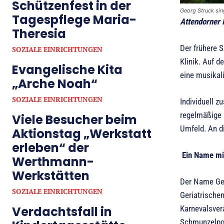
Schützenfest in der
Georg Struck sing
Tagespflege Maria-
Attendorner 
Theresia
Der frühere 
SOZIALE EINRICHTUNGEN
Klinik. Auf 
Evangelische Kita
eine musikal
„Arche Noah“
SOZIALE EINRICHTUNGEN
Individuell 
regelmäßige ä
Viele Besucher beim
Umfeld. An d
Aktionstag „Werkstatt
erleben“ der
Ein Name mi
Werthmann-
Werkstätten
Der Name Geo
SOZIALE EINRICHTUNGEN
Geriatrischen
Verdachtsfall in
Karnevalsver
Schmunzelpot