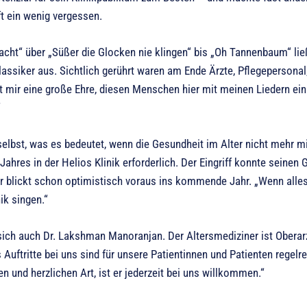
t ein wenig vergessen.
Nacht“ über „Süßer die Glocken nie klingen“ bis „Oh Tannenbaum“ li
assiker aus. Sichtlich gerührt waren am Ende Ärzte, Pflegepersona
ist mir eine große Ehre, diesen Menschen hier mit meinen Liedern e
“
elbst, was es bedeutet, wenn die Gesundheit im Alter nicht mehr mi
ahres in der Helios Klinik erforderlich. Der Eingriff konnte seinen
or blickt schon optimistisch voraus ins kommende Jahr. „Wenn alles
ik singen.“
sich auch Dr. Lakshman Manoranjan. Der Altersmediziner ist Oberarzt 
 Auftritte bei uns sind für unsere Patientinnen und Patienten regel
 und herzlichen Art, ist er jederzeit bei uns willkommen.“