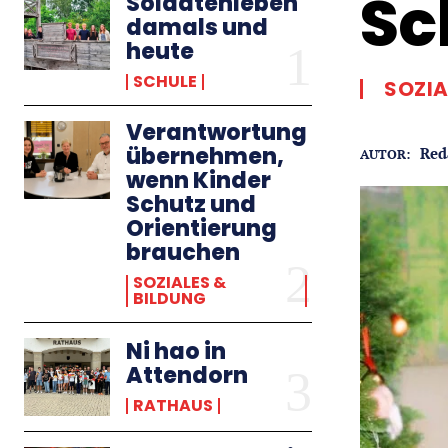
Sc
Soldatenleben
damals und
heute
SCHULE
SOZIA
Verantwortung
übernehmen,
Red
AUTOR:
wenn Kinder
Schutz und
Orientierung
brauchen
SOZIALES &
BILDUNG
Ni hao in
Attendorn
RATHAUS