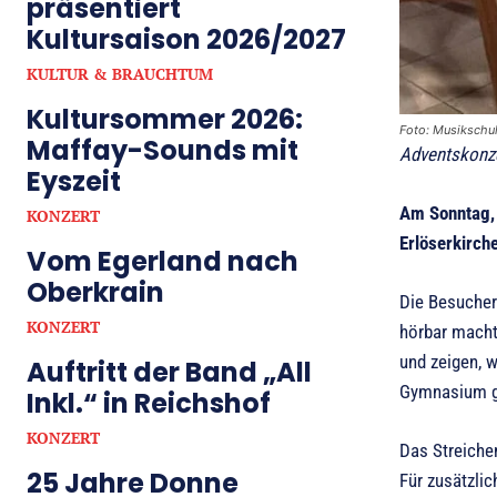
präsentiert
Kultursaison 2026/2027
KULTUR & BRAUCHTUM
Kultursommer 2026:
Foto: Musikschu
Maffay-Sounds mit
Adventskonze
Eyszeit
Am Sonntag, 
KONZERT
Erlöserkirche
Vom Egerland nach
Oberkrain
Die Besucheri
KONZERT
hörbar macht
und zeigen, w
Auftritt der Band „All
Gymnasium ge
Inkl.“ in Reichshof
KONZERT
Das Streiche
25 Jahre Donne
Für zusätzli