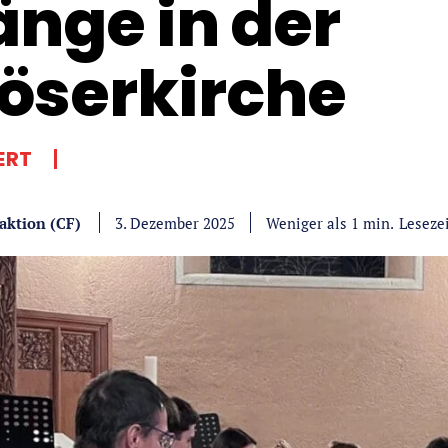
änge in der
löserkirche
ERT
aktion (CF)
Leseze
Weniger als 1
min.
3. Dezember 2025