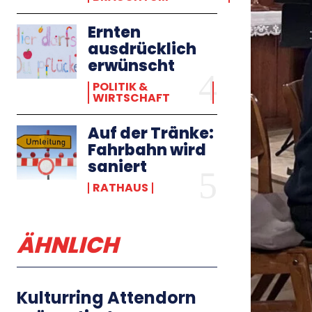
Ernten
ausdrücklich
erwünscht
POLITIK &
WIRTSCHAFT
Auf der Tränke:
Fahrbahn wird
saniert
RATHAUS
ÄHNLICH
Kulturring Attendorn