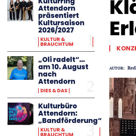
Kl
Kulturring
Attendorn
präsentiert
Er
Kultursaison
2026/2027
KULTUR &
BRAUCHTUM
KONZ
„Oli radelt“…
am 10. August
Red
AUTOR:
nach
Attendorn
DIES & DAS
Kulturbüro
Attendorn:
„Bandförderung“
KULTUR &
BRAUCHTUM