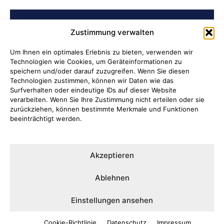
BELIEBTE BEITRÄGE
Zustimmung verwalten
Archiv der Initiative „Jüdisch in
Um Ihnen ein optimales Erlebnis zu bieten, verwenden wir
Technologien wie Cookies, um Geräteinformationen zu
Attendorn“ erschlossen
speichern und/oder darauf zuzugreifen. Wenn Sie diesen
Technologien zustimmen, können wir Daten wie das
Soldatenleben damals und heute
Surfverhalten oder eindeutige IDs auf dieser Website
verarbeiten. Wenn Sie Ihre Zustimmung nicht erteilen oder sie
zurückziehen, können bestimmte Merkmale und Funktionen
Verantwortung übernehmen, wenn
beeinträchtigt werden.
Kinder Schutz und Orientierung
brauchen
Akzeptieren
Ni hao in Attendorn
Ablehnen
Lauter Abend in der NoiseBox
Einstellungen ansehen
Cookie-Richtlinie
Datenschutz
Impressum