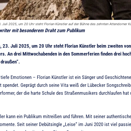
 Juli 2025, um 20 Uhr steht Florian Künstler auf der Bühne des zehnten Attendorner K
writer mit besonderem Draht zum Publikum
 23. Juli 2025, um 20 Uhr steht Florian Künstler beim zweiten vo
s. An drei Mittwochabenden in den Sommerferien finden drei hoch
 draußen“.
, tiefe Emotionen – Florian Künstler ist ein Sänger und Geschichte
t spendet. Geprägt durch seine Vita weiß der Lübecker Songschreiber
rformer, der die harte Schule des Straßenmusikers durchlaufen hat
ler kann ein Publikum mitreißen und führen. Mit seiner authentische
mente. Seit seiner Debütsingle „Leise“ im Juni 2020 ist viel pass