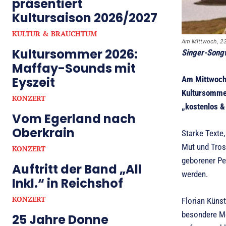
präsentiert
Kultursaison 2026/2027
KULTUR & BRAUCHTUM
Am Mittwoch, 23.
Kultursommer 2026:
Singer-Song
Maffay-Sounds mit
Eyszeit
Am Mittwoch,
Kultursommer
KONZERT
„kostenlos &
Vom Egerland nach
Oberkrain
Starke Texte
Mut und Tros
KONZERT
geborener Pe
Auftritt der Band „All
werden.
Inkl.“ in Reichshof
KONZERT
Florian Künst
besondere Mo
25 Jahre Donne