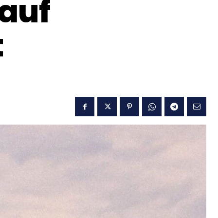
 auf
t