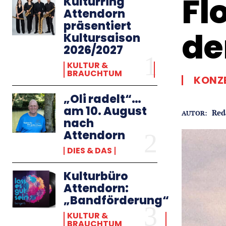
Fl
Kulturring
Attendorn
präsentiert
de
Kultursaison
2026/2027
KULTUR &
BRAUCHTUM
KONZ
„Oli radelt“…
am 10. August
Red
AUTOR:
nach
Attendorn
DIES & DAS
Kulturbüro
Attendorn:
„Bandförderung“
KULTUR &
BRAUCHTUM