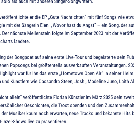
 solo als auch mit anderen Singer-Songwritern.
veröffentlichte er die EP „Gute Nachrichten“ mit fünf Songs wie e
le mit der Sängerin Elen: „Wovor hast du Angst“ – ein Song, der au
. Der nächste Meilenstein folgte im September 2023 mit der Veröffe
charts landete.
ging der Songpoet auf seine erste Live-Tour und begeisterte sein Pu
enen Popsongs bei größtenteils ausverkauften Veranstaltungen. 2024
ighlight war für ihn das erste „Hometown Open Air“ in seiner Hei
 und Künstlern wie Cassandra Steen, Josh., Madeline Juno, Laith Al
nicht allein“ veröffentlichte Florian Künstler im März 2025 sein zwei
r persönlicher Geschichten, die Trost spenden und den Zusammenhalt
 der Musiker kaum noch erwarten, neue Tracks und bekannte Hits bei
 Einzel-Shows live zu präsentieren.