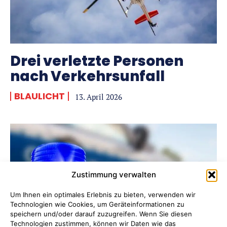
SOZIALES & BILDUNG
SOZIALES & BILDUNG
POLITIK & WIRTSCHAFT
POLITIK & WIRTSCHAFT
LAND & LEUTE
LAND & LEUTE
KULTUR
KULTUR
Drei verletzte Personen
DIES & DAS
DIES & DAS
nach Verkehrsunfall
BLAULICHT
BLAULICHT
BLAULICHT
13. April 2026
Zustimmung verwalten
Um Ihnen ein optimales Erlebnis zu bieten, verwenden wir
Technologien wie Cookies, um Geräteinformationen zu
speichern und/oder darauf zuzugreifen. Wenn Sie diesen
Technologien zustimmen, können wir Daten wie das